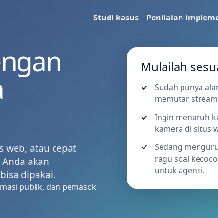
Studi kasus
Penilaian implem
engan
Mulailah sesua
a
Sudah punya ala
memutar stream 
Ingin menaruh k
kamera di situs 
s web, atau cepat
Sedang mengurus 
ragu soal kecoc
i Anda akan
untuk agensi.
isa dipakai.
ormasi publik, dan pemasok