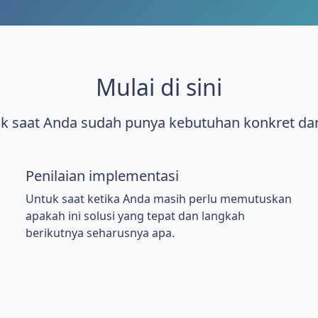
Mulai di sini
 saat Anda sudah punya kebutuhan konkret dan
Penilaian implementasi
Untuk saat ketika Anda masih perlu memutuskan
apakah ini solusi yang tepat dan langkah
berikutnya seharusnya apa.