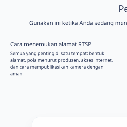
P
Gunakan ini ketika Anda sedang men
Cara menemukan alamat RTSP
Semua yang penting di satu tempat: bentuk
alamat, pola menurut produsen, akses internet,
dan cara mempublikasikan kamera dengan
aman.