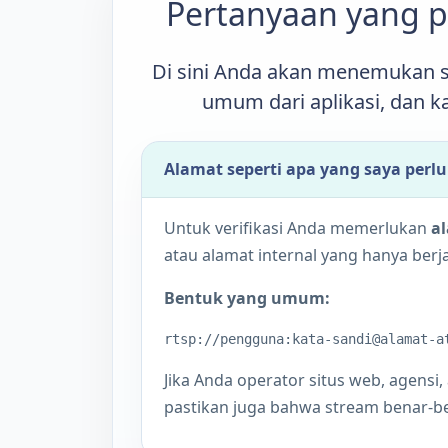
Pertanyaan yang p
Di sini Anda akan menemukan se
umum dari aplikasi, dan 
Alamat seperti apa yang saya perlu
Untuk verifikasi Anda memerlukan
al
atau alamat internal yang hanya berja
Bentuk yang umum:
rtsp://pengguna:kata-sandi@alamat-a
Jika Anda operator situs web, agensi,
pastikan juga bahwa stream benar-ben