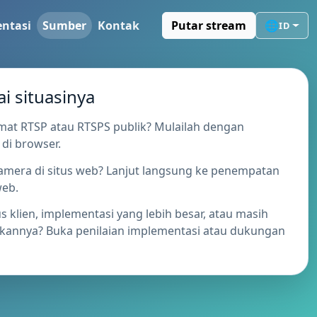
entasi
Sumber
Kontak
Putar stream
🌐
ID
i situasinya
mat RTSP atau RTSPS publik? Mulailah dengan
di browser.
amera di situs web? Lanjut langsung ke penempatan
web.
klien, implementasi yang lebih besar, atau masih
okannya? Buka penilaian implementasi atau dukungan