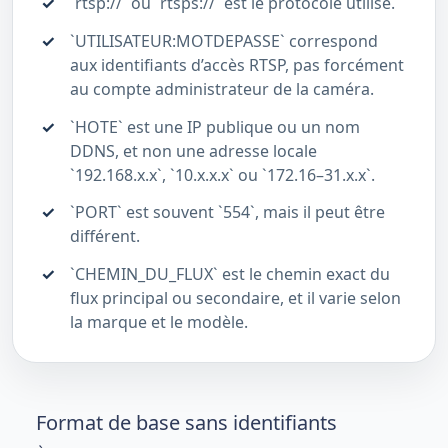
`rtsp://` ou `rtsps://` est le protocole utilisé.
`UTILISATEUR:MOTDEPASSE` correspond
aux identifiants d’accès RTSP, pas forcément
au compte administrateur de la caméra.
`HOTE` est une IP publique ou un nom
DDNS, et non une adresse locale
`192.168.x.x`, `10.x.x.x` ou `172.16–31.x.x`.
`PORT` est souvent `554`, mais il peut être
différent.
`CHEMIN_DU_FLUX` est le chemin exact du
flux principal ou secondaire, et il varie selon
la marque et le modèle.
Format de base sans identifiants