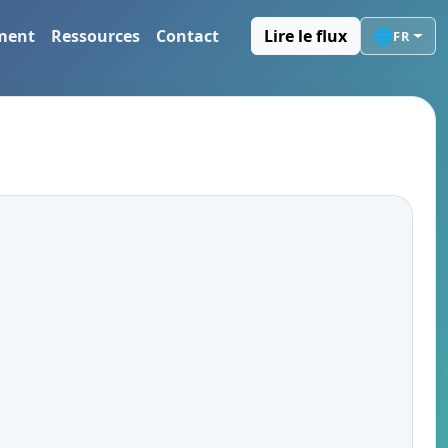
ement
Ressources
Contact
Lire le flux
🌐
FR
 trafic sur la plage