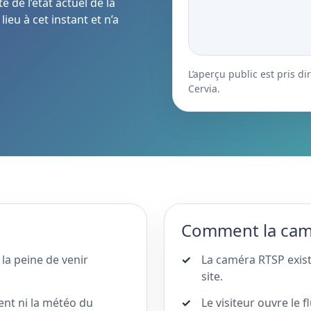
 de l’état actuel de la
ieu à cet instant et n’a
L’aperçu public est pris 
Cervia.
Comment la camér
 la peine de venir
La caméra RTSP exist
site.
ent ni la météo du
Le visiteur ouvre le 