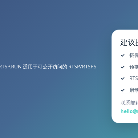
建议
摄
？
RUN 适用于可公开访问的 RTSP/RTSPS
预
RT
启
联系邮
hello@